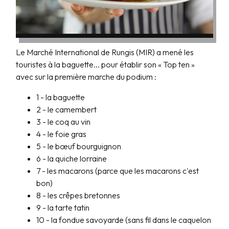
Le Marché International de Rungis (MIR) a mené les
touristes à la baguette... pour établir son « Top ten »
avec sur la première marche du podium :
1 - la baguette
2 - le camembert
3 - le coq au vin
4 - le foie gras
5 - le bœuf bourguignon
6 - la quiche lorraine
7 - les macarons (parce que les macarons c'est
bon)
8 - les crêpes bretonnes
9 - la tarte tatin
10 - la fondue savoyarde (sans fil dans le caquelon