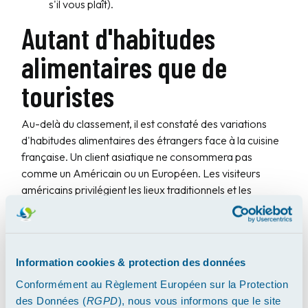
s'il vous plaît).
Autant d'habitudes
alimentaires que de
touristes
Au-delà du classement, il est constaté des variations
d'habitudes alimentaires des étrangers face à la cuisine
française. Un client asiatique ne consommera pas
comme un Américain ou un Européen. Les visiteurs
américains privilégient les lieux traditionnels et les
produits locaux, tout en découvrant des lieux chargés
d'histoire. Comme l'indique le MIR, ils sont facilement
séduits par de longs repas passés à table avec une
formule « Entrée, plat, fromage, dessert »
Information cookies & protection des données
accompagnée d'un bon vin. A l'opposé des Chinois qui
Conformément au Règlement Européen sur la Protection
préfèrent se restaurer rapidement et pas cher. Il apparaît
des Données (
RGPD
), nous vous informons que le site
que les Anglais – les premiers à titiller les Français sur