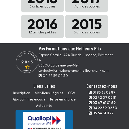
3 articles publiés
7 articles publiés
2016
2015
12 articles publiés
3 articles publiés
Vos Formations aux Meilleurs Prix
Espace Coralia, 424 Rue de Lisbonne, Bâtiment
A
83500 La Seyne-sur-Mer
contact@formations-aux-meilleurs-prix.com
04 22 59 02 30
Liens utiles
Contactez-nous
01 85 35 02 87
Inscription
Mentions Légales
CGV
02 42 07 02 81
Qui Sommes-nous ?
Prise en charge
03 67 61 01 69
Actualités
04 22 59 02 30
05 64 31 11 22