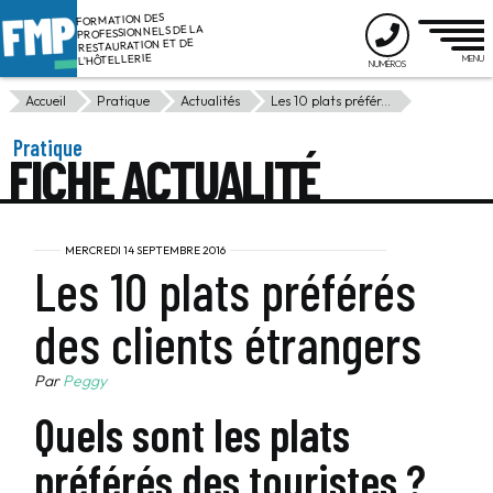
FORMATION DES
PROFESSIONNELS DE LA
RESTAURATION ET DE
L'HÔTELLERIE
Accueil
Pratique
Actualités
Les 10 plats préfér...
Pratique
FICHE ACTUALITÉ
MERCREDI 14 SEPTEMBRE 2016
Les 10 plats préférés
des clients étrangers
Par
Peggy
Quels sont les plats
préférés des touristes ?