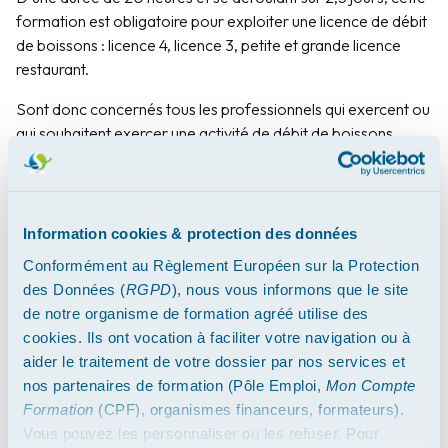
formation est obligatoire pour exploiter une licence de débit
de boissons : licence 4, licence 3, petite et grande licence
restaurant.
Sont donc concernés tous les professionnels qui exercent ou
qui souhaitent exercer une activité de débit de boissons
alcoolisées : bars, restaurants, snacks, hôtels, discothèques...
Dès la fin de votre formation, conformément à l'article de loi
3332-4-1 du Code de Santé Publique, notre organisme agréé
Information cookies & protection des données
par Arrêté N° 2020/23/MCI vous délivre immédiatement
Conformément au Règlement Européen sur la Protection
votre Permis d'Exploitation (Cerfa 14407*03 du Ministère de
des Données (
RGPD
), nous vous informons que le site
l'Intérieur).
de notre organisme de formation agréé utilise des
Votre permis est valable 10 ans et vous permettra d'exploiter
cookies. Ils ont vocation à faciliter votre navigation ou à
immédiatement votre licence.
aider le traitement de votre dossier par nos services et
Votre formation chaque lundi
nos partenaires de formation (Pôle Emploi,
Mon Compte
Formation
(CPF), organismes financeurs, formateurs).
depuis chez vous
Vous pouvez les personnaliser ou les refuser. Pour