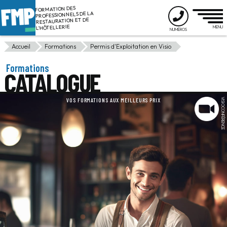
FORMATION DES
PROFESSIONNELS DE LA
RESTAURATION ET DE
L'HÔTELLERIE
Accueil
Formations
Permis d'Exploitation en Visio
Formations
CATALOGUE
VOS FORMATIONS AUX MEILLEURS PRIX
VISIOCONFÉRENCE