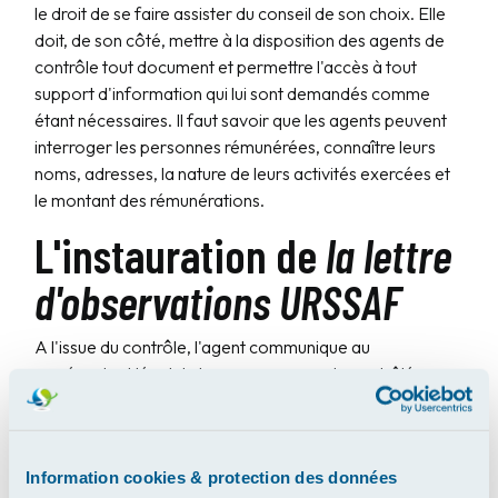
le droit de se faire assister du conseil de son choix. Elle
doit, de son côté, mettre à la disposition des agents de
contrôle tout document et permettre l'accès à tout
support d'information qui lui sont demandés comme
étant nécessaires. Il faut savoir que les agents peuvent
interroger les personnes rémunérées, connaître leurs
noms, adresses, la nature de leurs activités exercées et
le montant des rémunérations.
L'instauration de
la lettre
d'observations URSSAF
A l'issue du contrôle, l'agent communique au
représentant légal de la personne morale contrôlée ou
au travailleur indépendant contrôlé, une lettre
d'observations datée, signée qui mentionne l'objet du
contrôle, les documents consultés, la période vérifiée et
Information cookies & protection des données
la date de fin de contrôle, le mode de calcul pour les