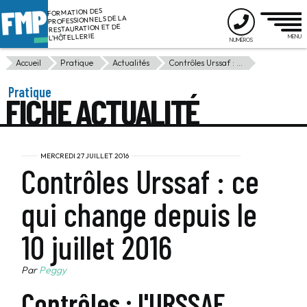
FORMATION DES
PROFESSIONNELS DE LA
RESTAURATION ET DE
L'HÔTELLERIE
Accueil
Pratique
Actualités
Contrôles Urssaf : ...
Pratique
FICHE ACTUALITÉ
MERCREDI 27 JUILLET 2016
Contrôles Urssaf : ce
qui change depuis le
10 juillet 2016
Par
Peggy
Contrôles : l'URSSAF