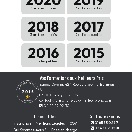
3 articles publiés
3 articles publiés
2018
2017
3 articles publiés
7 articles publiés
2016
2015
12 articles publiés
3 articles publiés
Vos Formations aux Meilleurs Prix
Espace Coralia, 424 Rue de Lisbonne, Bâtiment
A
83500 La Seyne-sur-Mer
contact@formations-aux-meilleurs-prix.com
04 22 59 02 30
Liens utiles
Contactez-nous
01 85 35 02 87
Inscription
Mentions Légales
CGV
02 42 07 02 81
Qui Sommes-nous ?
Prise en charge