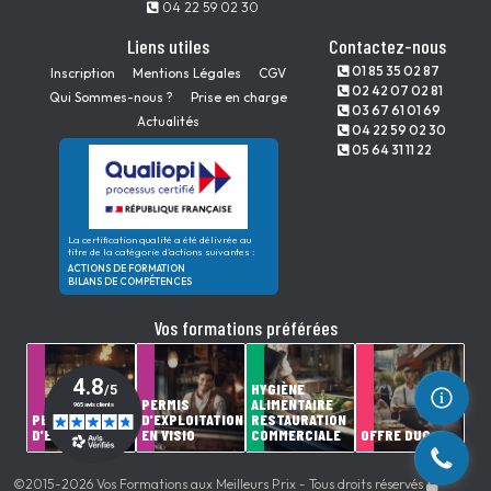
04 22 59 02 30
Liens utiles
Contactez-nous
01 85 35 02 87
Inscription
Mentions Légales
CGV
02 42 07 02 81
Qui Sommes-nous ?
Prise en charge
03 67 61 01 69
Actualités
04 22 59 02 30
05 64 31 11 22
La certification qualité a été délivrée au
titre de la catégorie d'actions suivantes :
ACTIONS DE FORMATION
BILANS DE COMPÉTENCES
Vos formations préférées
HYGIÈNE
PERMIS
ALIMENTAIRE
PERMIS
D'EXPLOITATION
RESTAURATION
D'EXPLOITATION
EN VISIO
COMMERCIALE
OFFRE DUO
©2015-2026 Vos Formations aux Meilleurs Prix - Tous droits réservés