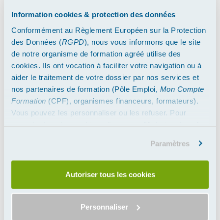
Nombre de vérifications effectuées : 575 200
Nombre d'établissements contrôlés : 119 200
Information cookies & protection des données
Nombre d'analyses : 294 000
Conformément au Règlement Européen sur la Protection
Visites sur le site Internet DGGCCRF : 4 254 171
des Données (
RGPD
), nous vous informons que le site
Manquements constatés : 115 830
de notre organisme de formation agréé utilise des
Avertissements : 84 068
cookies. Ils ont vocation à faciliter votre navigation ou à
Procès-verbaux : 13 897
aider le traitement de votre dossier par nos services et
Mesures de police administrative : 17 701
nos partenaires de formation (Pôle Emploi,
Mon Compte
Saisies : 88
Formation
(CPF), organismes financeurs, formateurs).
Transactions : 2 914
Vous pouvez les personnaliser ou les refuser. Pour
accepter tous les cookies, cliquez sur "Autoriser tous les
(Sources
http://www.economie.gouv.fr/dgccrf/dgccrf
)
cookies". Merci.
Paramètres
Retour
Actualité suivante
Thèmes
Autoriser tous les cookies
Permis d'Exploitation
Informations et actualités relatives à la vente de boissons
Personnaliser
alcoolisées, aux licences de débits de boissons et au Permis