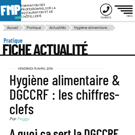
FORMATION DES
PROFESSIONNELS DE LA
RESTAURATION ET DE
L'HÔTELLERIE
Accueil
Pratique
Actualités
Hygiène alimentaire...
Pratique
FICHE ACTUALITÉ
VENDREDI 15 AVRIL 2016
Hygiène alimentaire &
DGCCRF : les chiffres-
clefs
Par
Peggy
A quoi ça sert la DGCCRF