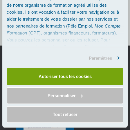
de notre organisme de formation agréé utilise des
Retourner sur la page d'accueil
cookies. Ils ont vocation à faciliter votre navigation ou à
Consulter le catalogue
Nous contacter
aider le traitement de votre dossier par nos services et
nos partenaires de formation (Pôle Emploi,
Mon Compte
Formation
(CPF), organismes financeurs, formateurs).
Vous pouvez les personnaliser ou les refuser. Pour
accepter tous les cookies, cliquez sur "Autoriser tous les
Vos Formations aux Meilleurs Prix
cookies". Merci.
Espace Coralia, 424 Rue de Lisbonne, Bâtiment
Paramètres
A
83500 La Seyne-sur-Mer
contact@formations-aux-meilleurs-prix.com
Autoriser tous les cookies
04 22 59 02 30
Liens utiles
Contactez-nous
Personnaliser
01 85 35 02 87
Inscription
Mentions Légales
CGV
02 42 07 02 81
Qui Sommes-nous ?
Prise en charge
03 67 61 01 69
Actualités
04 22 59 02 30
Tout refuser
05 64 31 11 22