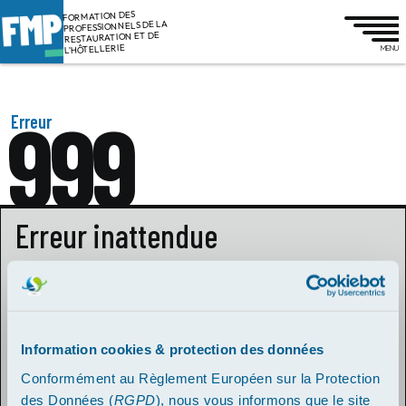
FORMATION DES
PROFESSIONNELS DE LA
RESTAURATION ET DE
L'HÔTELLERIE
999
Erreur
Erreur inattendue
Votre requête a provoqué un résultat inattendu non géré par
le système. Merci de bien vouloir essayer de vous
reconnecter ultérieurement.
Information cookies & protection des données
L'équipe technique de FMP
Conformément au Règlement Européen sur la Protection
Que faire ?
des Données (
RGPD
), nous vous informons que le site